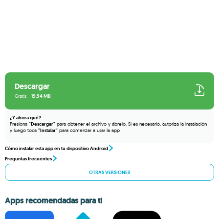
Descargar
Gratis
19.94 MB
¿Y ahora qué?
Presiona
"Descargar"
para obtener el archivo y ábrelo. Si es necesario, autoriza la instalación
y luego toca
"Instalar"
para comenzar a usar la app
Cómo instalar esta app en tu dispositivo Android
Preguntas frecuentes
OTRAS VERSIONES
Apps recomendadas para ti