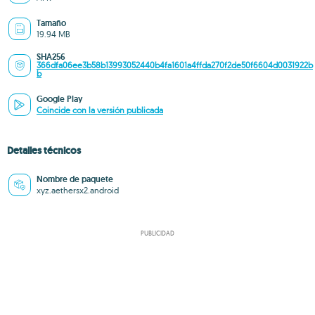
Tamaño
19.94 MB
SHA256
366dfa06ee3b58b13993052440b4fa1601a4ffda270f2de50f6604d0031922b
b
Google Play
Coincide con la versión publicada
Detalles técnicos
Nombre de paquete
xyz.aethersx2.android
PUBLICIDAD