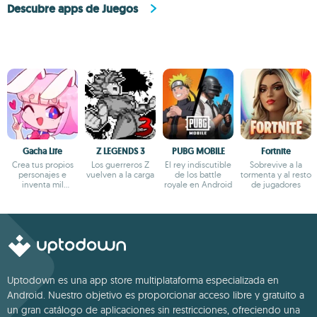
Descubre apps de Juegos
Gacha Life
Z LEGENDS 3
PUBG MOBILE
Fortnite
Crea tus propios
Los guerreros Z
El rey indiscutible
Sobrevive a la
personajes e
vuelven a la carga
de los battle
tormenta y al resto
inventa mil
royale en Android
de jugadores
aventuras
Uptodown es una app store multiplataforma especializada en
Android. Nuestro objetivo es proporcionar acceso libre y gratuito a
un gran catálogo de aplicaciones sin restricciones, ofreciendo una