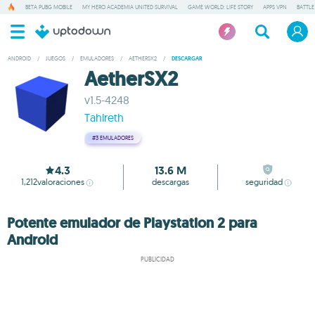
BETA PUBG MOBILE
MY HERO ACADEMIA UNITED SURVIVAL
GAME WORLD: LIFE STORY
APPS VPN
BATTLE
ANDROID
/
JUEGOS
/
EMULADORES
/
AETHERSX2
/
DESCARGAR
AetherSX2
v1.5-4248
Tahlreth
#3
EMULADORES
4.3
13.6 M
1,212
valoraciones
descargas
seguridad
Potente emulador de Playstation 2 para
Android
PUBLICIDAD