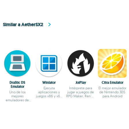
Similar a AetherSX2
DraStic DS
Winlator
JoiPlay
Citra Emulator
Emulator
Ejecuta
Intérprete para
El mejor emulador
Uno de los
aplicaciones y
jugar a juegos de
de Nintendo 3DS
mejores
juegos x86 y x64
RPG Maker, Ren'py
para Android
emuladores de
de Windows en
y más
NDS para Android
Android